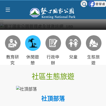
Select Language
▼
跳到主要內容區塊
:::
教育研
休閒遊
行政申
兒童
生態旅
究
憩
辦
遊
社區生態旅遊
社頂部落