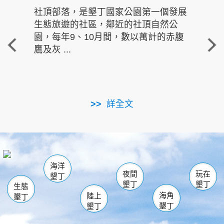
社頂部落，是墾丁國家公園第一個發展
龍水
生態旅遊的社區，鄰近的社頂自然公
的有
園，每年9、10月間，數以萬計的赤腹
重要
鷹及灰 ...
走進沁 
詳全文
南仁湖
龜山
海生館
滿州
出火
恆春
佳樂水
萬里桐
龍鑾潭自然中心
森林遊樂區
瓊麻館
南灣
關山
墾管處遊客中心
社頂公園
風吹沙
後壁湖
船帆石
白砂
海洋
龍磐公園
香蕉灣
貓鼻頭
砂島
龍坑
鵝鑾鼻
夜間
玩在
墾丁
墾丁
墾丁
生態
海角
陸上
墾丁
墾丁
墾丁