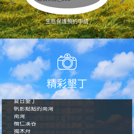
生態保護預約申請
精彩墾丁
夏日墾丁
帆影點點的南灣
南灣
欖仁溪谷
獨木舟