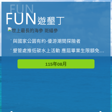
與國家公園有約-優游潮間探險者
墾管處推低碳水上活動 應屆畢業生限額免費參加
115年08月