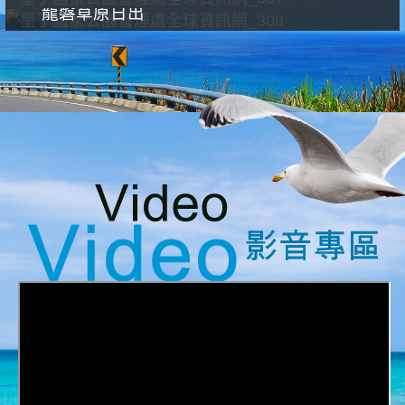
龍磐草原日出