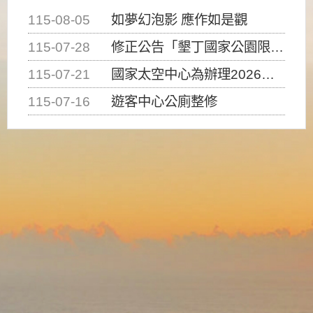
115-08-05
如夢幻泡影 應作如是觀
115-07-28
修正公告「墾丁國家公園限制水域遊憩活動之種類、範圍、時間及行為」，自即日生效。
115-07-21
國家太空中心為辦理2026台灣盃火箭競賽，陸、海、空域警戒及協調相關事宜，因颱風備案事宜
115-07-16
遊客中心公廁整修