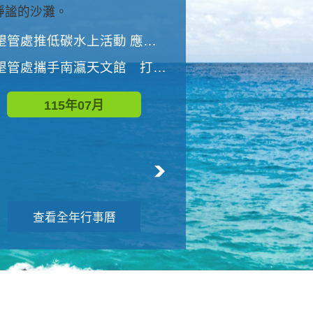
與國家公園有約-優游潮間
墾管處推低碳水上活動 應屆畢業生限額免費參加
墾管處推低碳水上活動 應屆畢業生限額
墾管處攜手南瀛天文館 打造沉浸式天文探索營隊
115年08月
115年07月
查看全年行事曆