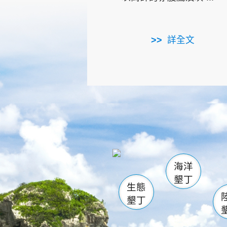
詳全文
龜山
海生館
出
恆春
萬里桐
龍鑾潭自
瓊麻館
關山
後壁
白砂
海洋
貓鼻
墾丁
生態
墾丁