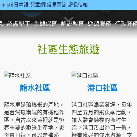
nglish
日本語
兒童網
常見問答
處長信箱
究
休閒遊憩
行政申辦
兒童
息
認識墾丁
生態保育
解說教育
遊憩服務
行政服
社區生態旅遊
龍水社區
港口社區
龍水里是琅嶠米的產地，
港口社區漁業發達，每年
是台灣最南端的有機稻作
四至五月的飛魚季活動，
區，自古以來這裡就是恆
讓人體會純樸的漁村生
春重要的稻米生產地，炎
活。港口溪出海口一帶，
炎夏日裡。可以走進沁 ...
擁有良好的淡水資源，支