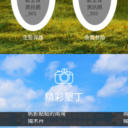
生態保護
急難救助
精彩墾丁
帆影點點的南灣
獨木舟