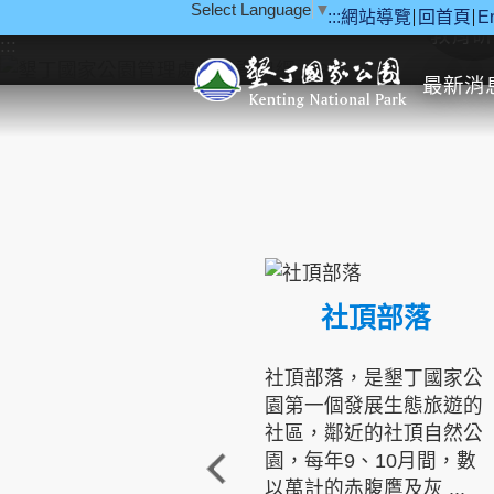
Select Language
▼
:::
網站導覽
回首頁
E
跳到主要內容區塊
教育研
:::
最新消
社頂部落
社頂部落，是墾丁國家公
園第一個發展生態旅遊的
社區，鄰近的社頂自然公
園，每年9、10月間，數
以萬計的赤腹鷹及灰 ...