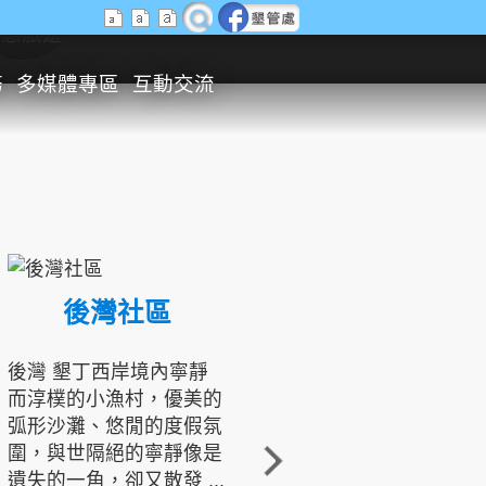
生態旅遊
務
多媒體專區
互動交流
後灣社區
國境之南生態文化發展協會
後灣 墾丁西岸境內寧靜
而淳樸的小漁村，優美的
龍坑地區為隆起的珊瑚礁
弧形沙灘、悠閒的度假氛
地形，由於地處鵝鑾鼻夾
圍，與世隔絕的寧靜像是
角的端點，冬季海浪拍打
遺失的一角，卻又散發 ...
著礁岸，旺盛的侵蝕作