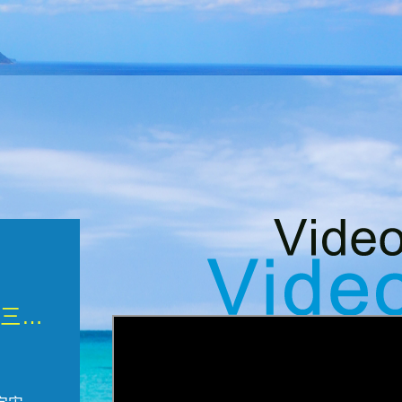
微觀墾丁三部曲 重生....