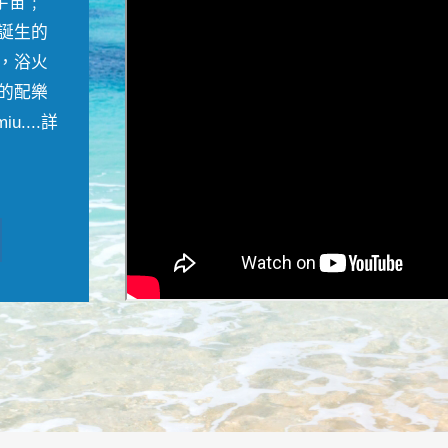
宇宙﹔
誕生的
，浴火
的配樂
....
詳