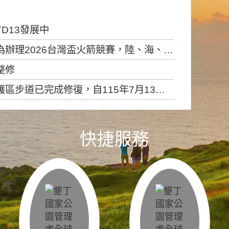
D13發展中
6台灣盃火箭競賽，陸、海、空域警戒及協調相關事宜，因颱風備案事宜
整修
，自115年7月13日（星期一）起恢復開放入園，歡迎民眾依規定申請入園....
快捷服務