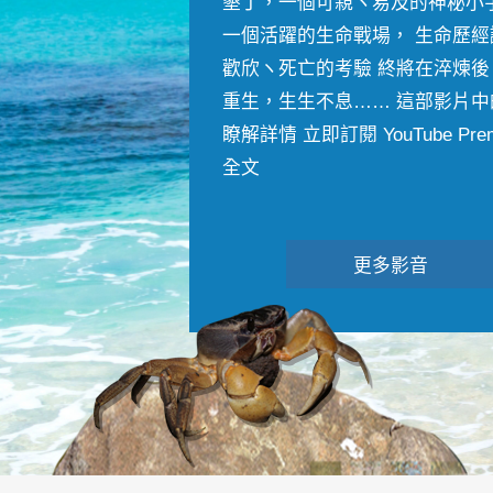
墾丁，一個可親ヽ易及的神秘小
一個活躍的生命戰場， 生命歷經
歡欣ヽ死亡的考驗 終將在淬煉後
重生，生生不息…… 這部影片中
瞭解詳情 立即訂閱 YouTube Premiu
全文
更多影音