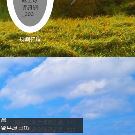
規劃行程
影像直播
南灣
龍磐草原日出