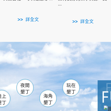
...
詳全文
詳全文
南仁湖
滿州
火
佳樂水
然中心
森林遊樂區
南灣
墾管處遊客中心
社頂公園
風吹沙
湖
船帆石
龍磐公園
香蕉灣
頭
砂島
龍坑
鵝鑾鼻
夜間
玩在
墾丁
墾丁
海角
陸上
墾丁
墾丁