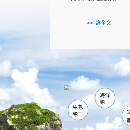
詳全文
龜山
海生館
出
恆春
萬里桐
龍鑾潭自
瓊麻館
關山
後壁
白砂
海洋
貓鼻
墾丁
生態
墾丁