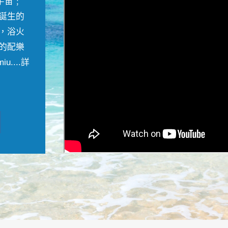
宇宙﹔
誕生的
，浴火
的配樂
....
詳