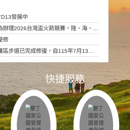
D13發展中
6台灣盃火箭競賽，陸、海、空域警戒及協調相關事宜，因颱風備案事宜
整修
，自115年7月13日（星期一）起恢復開放入園，歡迎民眾依規定申請入園....
快捷服務