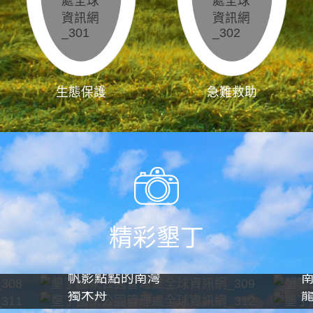
生態保護
急難救助
精彩墾丁
帆影點點的南灣
獨木舟