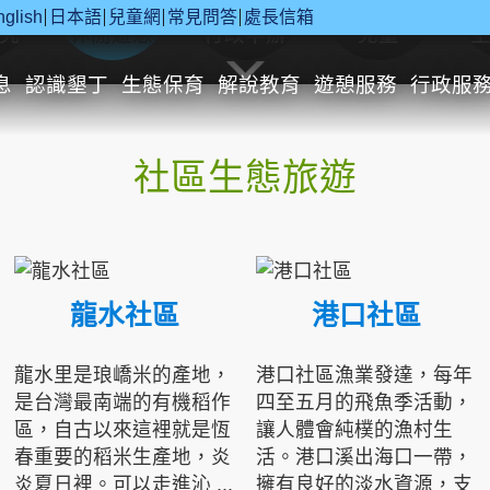
nglish
日本語
兒童網
常見問答
處長信箱
究
休閒遊憩
行政申辦
兒童
息
認識墾丁
生態保育
解說教育
遊憩服務
行政服
社區生態旅遊
龍水社區
港口社區
龍水里是琅嶠米的產地，
港口社區漁業發達，每年
是台灣最南端的有機稻作
四至五月的飛魚季活動，
區，自古以來這裡就是恆
讓人體會純樸的漁村生
春重要的稻米生產地，炎
活。港口溪出海口一帶，
炎夏日裡。可以走進沁 ...
擁有良好的淡水資源，支