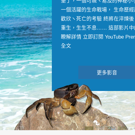
墾丁，一個可親ヽ易及的神秘小
一個活躍的生命戰場， 生命歷經
歡欣ヽ死亡的考驗 終將在淬煉後
重生，生生不息…… 這部影片中
瞭解詳情 立即訂閱 YouTube Premiu
全文
更多影音