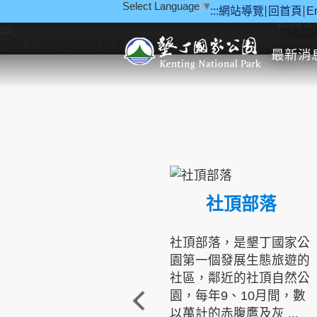
Select Language
▼
:::
網站導覽
回首頁
E
跳到主要內容區塊
教育研
:::
最新消
社頂部落
社頂部落，是墾丁國家公
園第一個發展生態旅遊的
社區，鄰近的社頂自然公
園，每年9、10月間，數
以萬計的赤腹鷹及灰 ...