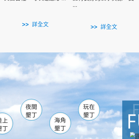
...
詳全文
詳全文
南仁湖
滿州
火
佳樂水
然中心
森林遊樂區
南灣
墾管處遊客中心
社頂公園
風吹沙
湖
船帆石
龍磐公園
香蕉灣
頭
砂島
龍坑
鵝鑾鼻
夜間
玩在
墾丁
墾丁
海角
陸上
墾丁
墾丁