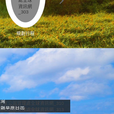
規劃行程
影像直播
南灣
龍磐草原日出