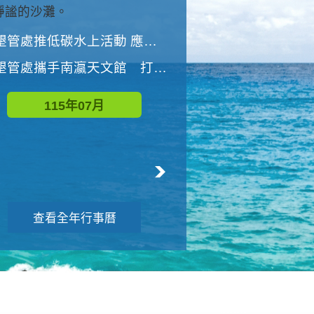
與國家公園有約-優游潮間
墾管處推低碳水上活動 應屆畢業生限額免費參加
墾管處推低碳水上活動 應屆畢業生限額
墾管處攜手南瀛天文館 打造沉浸式天文探索營隊
115年08月
115年07月
查看全年行事曆