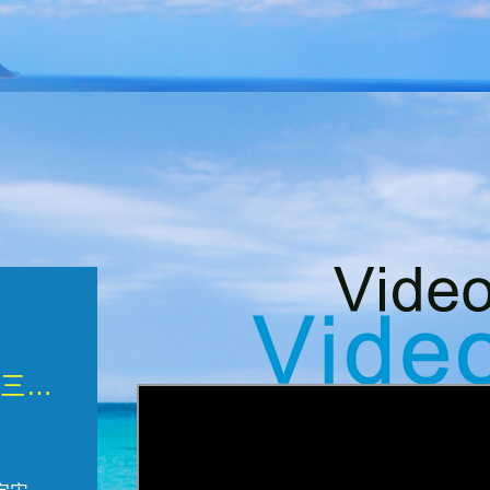
微觀墾丁三部曲 重生....