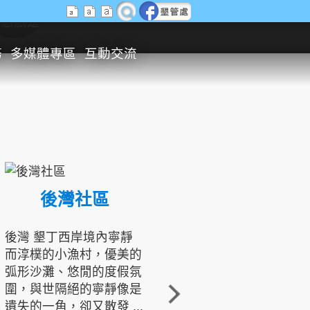
生態旅遊
務
多媒體專區
互動交流
後灣社區
國境之南生態文化發展協會
後灣 墾丁西岸境內寧靜
而淳樸的小漁村，優美的
龍坑地區為隆起的珊瑚礁
弧形沙灘、悠閒的度假氛
地形，由於地處鵝鑾鼻夾
圍，與世隔絕的寧靜像是
角的端點，冬季海浪拍打
遺失的一角，卻又散發 ...
著礁岸，旺盛的侵蝕作