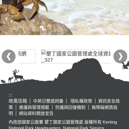
:::
政風信箱
中英日雙語詞彙
隱私權政策
資訊安全政
策
維護與管理規範
防護與回復機制
無障礙網頁說
明
網站資料開放宣告
內政部國家公園署 墾丁國家公園管理處 版權所有 Kenting
National Park Headquarters, National Park Service,