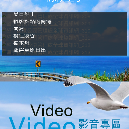
夏日墾丁
帆影點點的南灣
南灣
欖仁溪谷
獨木舟
龍磐草原日出