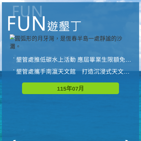
墾管處推低碳水上活動 應屆畢業生限額免費參加
墾管處攜手南瀛天文館 打造沉浸式天文探索營隊
115年07月