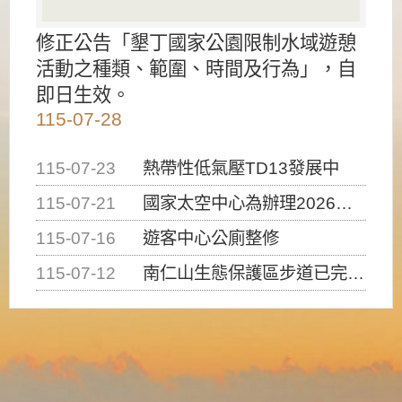
修正公告「墾丁國家公園限制水域遊憩
活動之種類、範圍、時間及行為」，自
即日生效。
115-07-28
115-07-23
熱帶性低氣壓TD13發展中
115-07-21
國家太空中心為辦理2026台灣盃火箭競賽，陸、海、空域警戒及協調相關事宜，因颱風備案事宜
115-07-16
遊客中心公廁整修
115-07-12
南仁山生態保護區步道已完成修復，自115年7月13日（星期一）起恢復開放入園，歡迎民眾依規定申請入園....