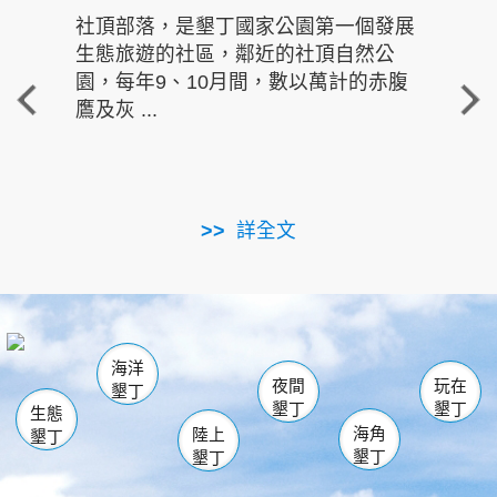
社頂部落，是墾丁國家公園第一個發展
龍水
生態旅遊的社區，鄰近的社頂自然公
的有
園，每年9、10月間，數以萬計的赤腹
重要
鷹及灰 ...
走進沁 
詳全文
南仁湖
龜山
海生館
滿州
出火
恆春
佳樂水
萬里桐
龍鑾潭自然中心
森林遊樂區
瓊麻館
南灣
關山
墾管處遊客中心
社頂公園
風吹沙
後壁湖
船帆石
白砂
海洋
龍磐公園
香蕉灣
貓鼻頭
砂島
龍坑
鵝鑾鼻
夜間
玩在
墾丁
墾丁
墾丁
生態
海角
陸上
墾丁
墾丁
墾丁