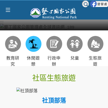
Select Language
▼
跳到主要內容區塊
:::
教育研
休閒遊
行政申
兒童
生態旅
究
憩
辦
遊
社區生態旅遊
社頂部落