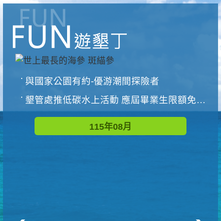
與國家公園有約-優游潮間探險者
墾管處推低碳水上活動 應屆畢業生限額免費參加
115年08月