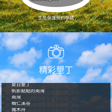
生態保護預約申請
精彩墾丁
夏日墾丁
帆影點點的南灣
南灣
欖仁溪谷
獨木舟