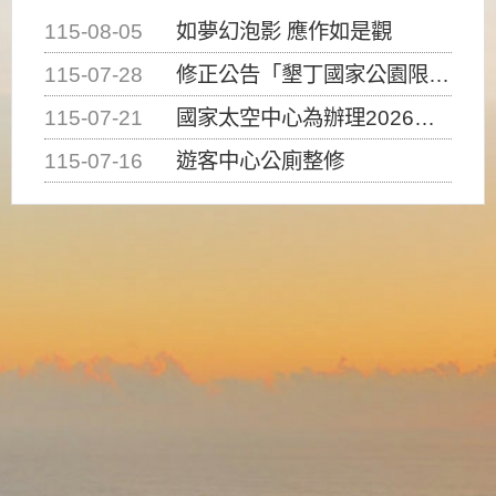
115-08-05
如夢幻泡影 應作如是觀
115-07-28
修正公告「墾丁國家公園限制水域遊憩活動之種類、範圍、時間及行為」，自即日生效。
115-07-21
國家太空中心為辦理2026台灣盃火箭競賽，陸、海、空域警戒及協調相關事宜，因颱風備案事宜
115-07-16
遊客中心公廁整修