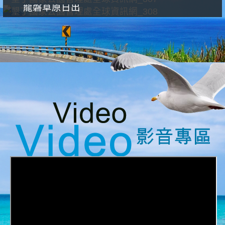
龍磐草原日出