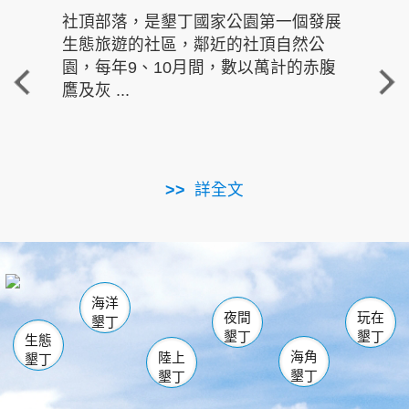
社頂部落，是墾丁國家公園第一個發展
龍水
生態旅遊的社區，鄰近的社頂自然公
的有
園，每年9、10月間，數以萬計的赤腹
重要
鷹及灰 ...
走進沁 
詳全文
南仁湖
龜山
海生館
滿州
出火
恆春
佳樂水
萬里桐
龍鑾潭自然中心
森林遊樂區
瓊麻館
南灣
關山
墾管處遊客中心
社頂公園
風吹沙
後壁湖
船帆石
白砂
海洋
龍磐公園
香蕉灣
貓鼻頭
砂島
龍坑
鵝鑾鼻
夜間
玩在
墾丁
墾丁
墾丁
生態
海角
陸上
墾丁
墾丁
墾丁