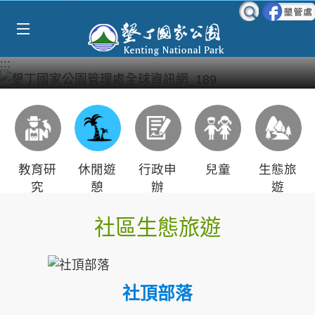
Select Language
▼
跳到主要內容區塊
:::
教育研
休閒遊
行政申
兒童
生態旅
究
憩
辦
遊
社區生態旅遊
社頂部落