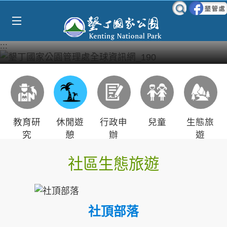
Select Language
▼
跳到主要內容區塊
:::
教育研
休閒遊
行政申
兒童
生態旅
究
憩
辦
遊
社區生態旅遊
社頂部落