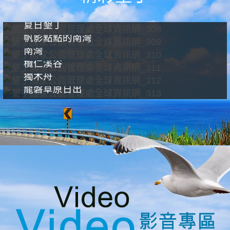
夏日墾丁
帆影點點的南灣
南灣
欖仁溪谷
獨木舟
龍磐草原日出