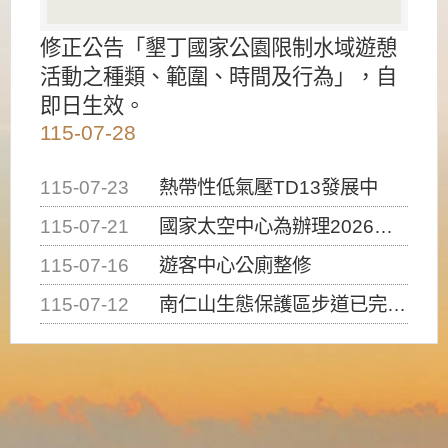
修正公告「墾丁國家公園限制水域遊憩
活動之種類、範圍、時間及行為」，自
即日生效。
115-07-28
115-07-23
熱帶性低氣壓TD13發展中
115-07-21
國家太空中心為辦理2026台灣盃火箭競賽，陸、海、空域警戒及協調相關事宜，因颱風備案事宜
115-07-16
遊客中心公廁整修
115-07-12
南仁山生態保護區步道已完成修復，自115年7月13日（星期一）起恢復開放入園，歡迎民眾依規定申請入園....