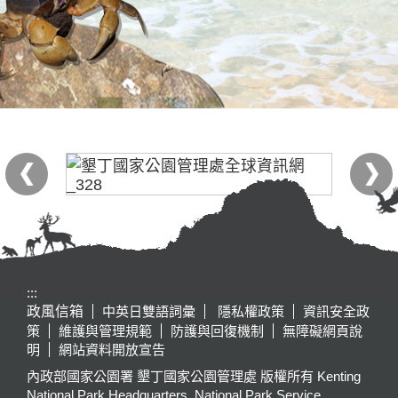
:::
政風信箱
中英日雙語詞彙
隱私權政策
資訊安全政
策
維護與管理規範
防護與回復機制
無障礙網頁說
明
網站資料開放宣告
內政部國家公園署 墾丁國家公園管理處 版權所有 Kenting
National Park Headquarters, National Park Service,