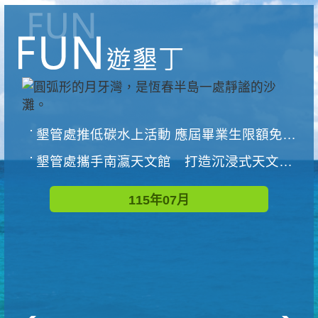
墾管處推低碳水上活動 應屆畢業生限額免費參加
墾管處攜手南瀛天文館 打造沉浸式天文探索營隊
115年07月