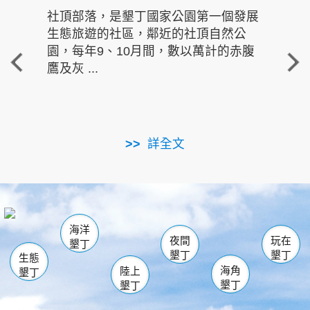
社頂部落，是墾丁國家公園第一個發展
龍水
生態旅遊的社區，鄰近的社頂自然公
的有
園，每年9、10月間，數以萬計的赤腹
重要
鷹及灰 ...
走進沁 
詳全文
南仁湖
龜山
海生館
滿州
出火
恆春
佳樂水
萬里桐
龍鑾潭自然中心
森林遊樂區
瓊麻館
南灣
關山
墾管處遊客中心
社頂公園
風吹沙
後壁湖
船帆石
白砂
海洋
龍磐公園
香蕉灣
貓鼻頭
砂島
龍坑
鵝鑾鼻
夜間
玩在
墾丁
墾丁
墾丁
生態
海角
陸上
墾丁
墾丁
墾丁