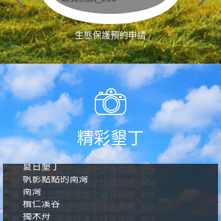
生態保護預約申請
精彩墾丁
夏日墾丁
帆影點點的南灣
南灣
欖仁溪谷
獨木舟