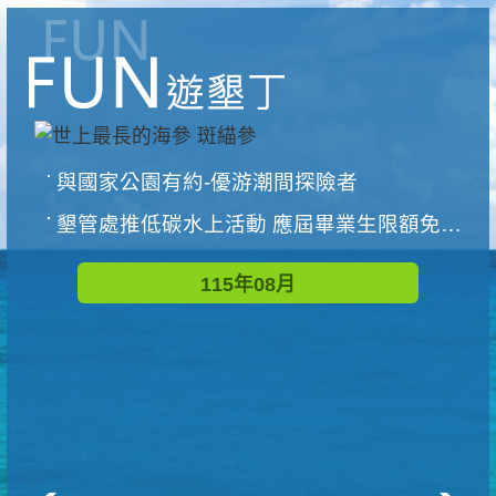
與國家公園有約-優游潮間探險者
墾管處推低碳水上活動 應屆畢業生限額免費參加
115年08月