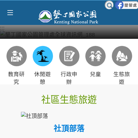
Select Language
▼
跳到主要內容區塊
:::
教育研
休閒遊
行政申
兒童
生態旅
究
憩
辦
遊
社區生態旅遊
社頂部落