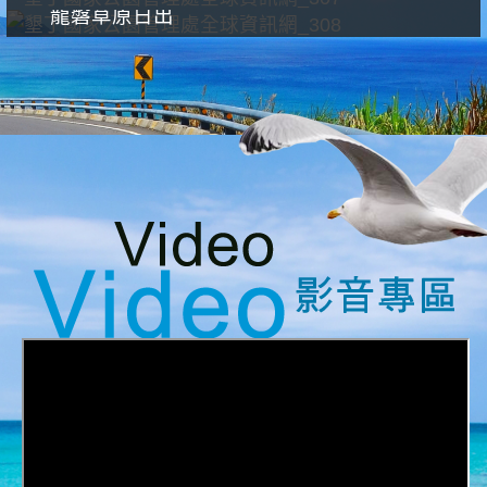
龍磐草原日出