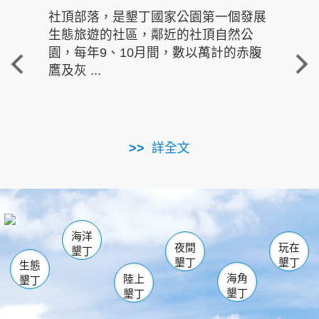
社頂部落，是墾丁國家公園第一個發展
龍水
生態旅遊的社區，鄰近的社頂自然公
的有
園，每年9、10月間，數以萬計的赤腹
重要
鷹及灰 ...
走進沁 
詳全文
南仁湖
龜山
海生館
滿州
出火
恆春
佳樂水
萬里桐
龍鑾潭自然中心
森林遊樂區
瓊麻館
南灣
關山
墾管處遊客中心
社頂公園
風吹沙
後壁湖
船帆石
白砂
海洋
龍磐公園
香蕉灣
貓鼻頭
砂島
龍坑
鵝鑾鼻
夜間
玩在
墾丁
墾丁
墾丁
生態
海角
陸上
墾丁
墾丁
墾丁