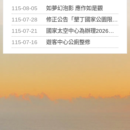
115-08-05
如夢幻泡影 應作如是觀
115-07-28
修正公告「墾丁國家公園限制水域遊憩活動之種類、範圍、時間及行為」，自即日生效。
115-07-21
國家太空中心為辦理2026台灣盃火箭競賽，陸、海、空域警戒及協調相關事宜，因颱風備案事宜
115-07-16
遊客中心公廁整修