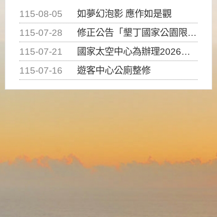
115-08-05
如夢幻泡影 應作如是觀
115-07-28
修正公告「墾丁國家公園限制水域遊憩活動之種類、範圍、時間及行為」，自即日生效。
115-07-21
國家太空中心為辦理2026台灣盃火箭競賽，陸、海、空域警戒及協調相關事宜，因颱風備案事宜
115-07-16
遊客中心公廁整修