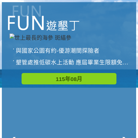
與國家公園有約-優游潮間探險者
墾管處推低碳水上活動 應屆畢業生限額免費參加
115年08月