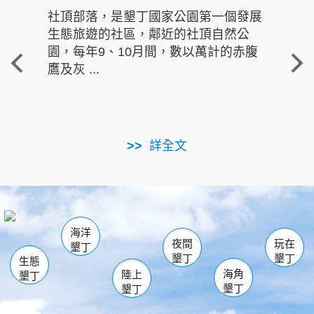
社頂部落，是墾丁國家公園第一個發展
龍水
生態旅遊的社區，鄰近的社頂自然公
的有
園，每年9、10月間，數以萬計的赤腹
重要
鷹及灰 ...
走進沁 
詳全文
南仁湖
龜山
海生館
滿州
出火
恆春
佳樂水
萬里桐
龍鑾潭自然中心
森林遊樂區
瓊麻館
南灣
關山
墾管處遊客中心
社頂公園
風吹沙
後壁湖
船帆石
白砂
海洋
龍磐公園
香蕉灣
貓鼻頭
砂島
龍坑
鵝鑾鼻
夜間
玩在
墾丁
墾丁
墾丁
生態
海角
陸上
墾丁
墾丁
墾丁