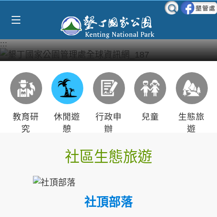
Select Language
▼
跳到主要內容區塊
:::
教育研
休閒遊
行政申
兒童
生態旅
究
憩
辦
遊
社區生態旅遊
社頂部落