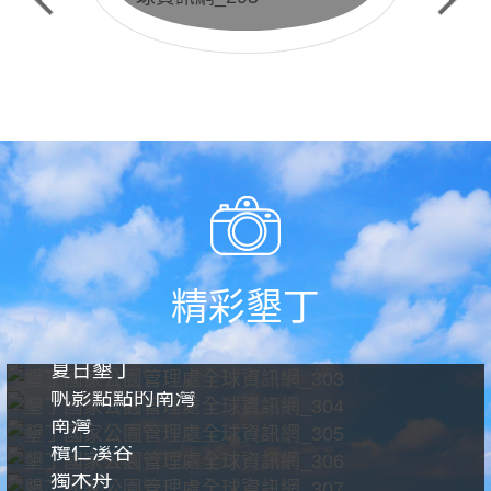
生態保護預約申請
精彩墾丁
夏日墾丁
帆影點點的南灣
南灣
欖仁溪谷
獨木舟