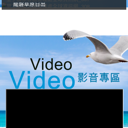
龍磐草原日出