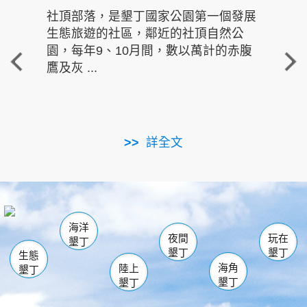
社頂部落，是墾丁國家公園第一個發展
龍水
生態旅遊的社區，鄰近的社頂自然公
的有
園，每年9、10月間，數以萬計的赤腹
重要
鷹及灰 ...
走進沁 
詳全文
南仁湖
龜山
海生館
滿州
出火
恆春
佳樂水
萬里桐
龍鑾潭自然中心
森林遊樂區
瓊麻館
南灣
關山
墾管處遊客中心
社頂公園
風吹沙
後壁湖
船帆石
白砂
海洋
龍磐公園
香蕉灣
貓鼻頭
砂島
龍坑
鵝鑾鼻
夜間
玩在
墾丁
墾丁
墾丁
生態
海角
陸上
墾丁
墾丁
墾丁