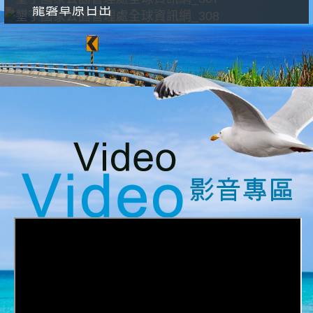
龍磐草原日出