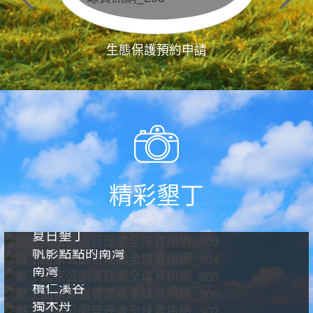
生態保護預約申請
精彩墾丁
夏日墾丁
帆影點點的南灣
南灣
欖仁溪谷
獨木舟