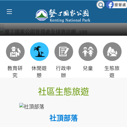
Select Language
▼
跳到主要內容區塊
:::
教育研
休閒遊
行政申
兒童
生態旅
究
憩
辦
遊
社區生態旅遊
社頂部落