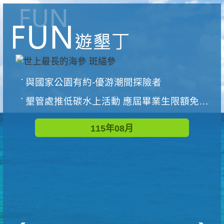
與國家公園有約-優游潮間探險者
墾管處推低碳水上活動 應屆畢業生限額免費參加
115年08月