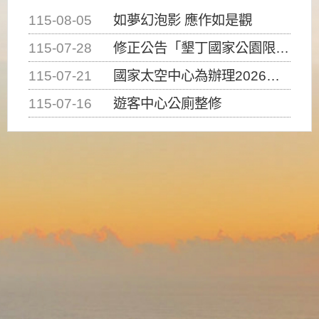
115-08-05
如夢幻泡影 應作如是觀
115-07-28
修正公告「墾丁國家公園限制水域遊憩活動之種類、範圍、時間及行為」，自即日生效。
115-07-21
國家太空中心為辦理2026台灣盃火箭競賽，陸、海、空域警戒及協調相關事宜，因颱風備案事宜
115-07-16
遊客中心公廁整修