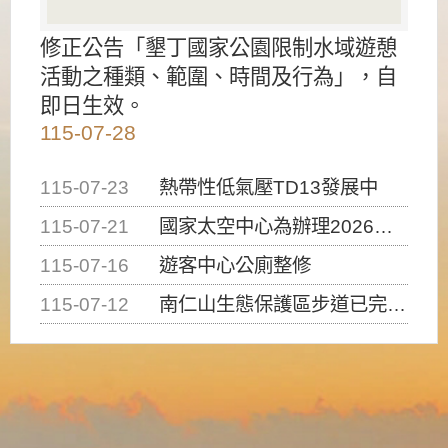
修正公告「墾丁國家公園限制水域遊憩
活動之種類、範圍、時間及行為」，自
即日生效。
115-07-28
115-07-23
熱帶性低氣壓TD13發展中
115-07-21
國家太空中心為辦理2026台灣盃火箭競賽，陸、海、空域警戒及協調相關事宜，因颱風備案事宜
115-07-16
遊客中心公廁整修
115-07-12
南仁山生態保護區步道已完成修復，自115年7月13日（星期一）起恢復開放入園，歡迎民眾依規定申請入園....