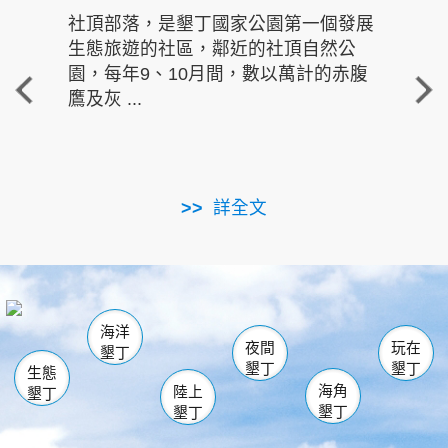
社頂部落，是墾丁國家公園第一個發展
龍水
生態旅遊的社區，鄰近的社頂自然公
的有
園，每年9、10月間，數以萬計的赤腹
重要
鷹及灰 ...
走進沁 
詳全文
南仁湖
龜山
海生館
滿州
出火
恆春
佳樂水
萬里桐
龍鑾潭自然中心
森林遊樂區
瓊麻館
南灣
關山
墾管處遊客中心
社頂公園
風吹沙
後壁湖
船帆石
白砂
海洋
龍磐公園
香蕉灣
貓鼻頭
砂島
龍坑
鵝鑾鼻
夜間
玩在
墾丁
墾丁
墾丁
生態
海角
陸上
墾丁
墾丁
墾丁