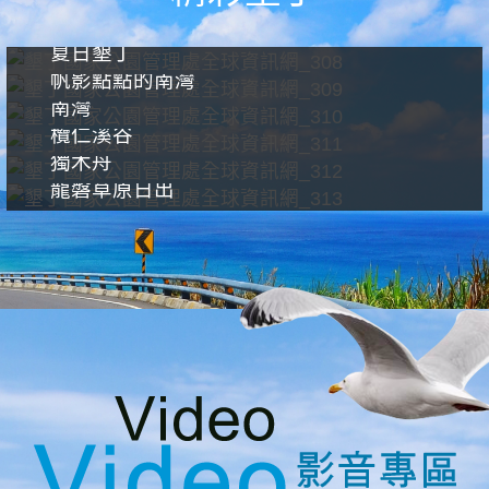
夏日墾丁
帆影點點的南灣
南灣
欖仁溪谷
獨木舟
龍磐草原日出