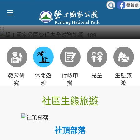
Select Language
▼
跳到主要內容區塊
:::
教育研
休閒遊
行政申
兒童
生態旅
究
憩
辦
遊
社區生態旅遊
社頂部落