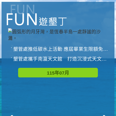
墾管處推低碳水上活動 應屆畢業生限額免費參加
墾管處攜手南瀛天文館 打造沉浸式天文探索營隊
115年07月