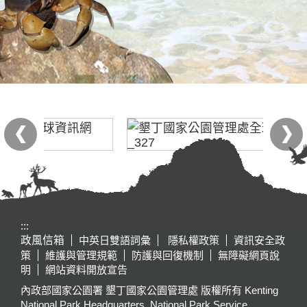
:::
政風信箱
中英日雙語詞彙
隱私權政策
資訊安全政
策
維護與管理規範
防護與回復機制
無障礙網頁說
明
網站資料開放宣告
內政部國家公園署 墾丁國家公園管理處 版權所有 Kenting
National Park Headquarters, National Park Service,