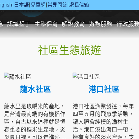
nglish
日本語
兒童網
常見問答
處長信箱
究
休閒遊憩
行政申辦
兒童
息
認識墾丁
生態保育
解說教育
遊憩服務
行政服
社區生態旅遊
龍水社區
港口社區
龍水里是琅嶠米的產地，
港口社區漁業發達，每年
是台灣最南端的有機稻作
四至五月的飛魚季活動，
區，自古以來這裡就是恆
讓人體會純樸的漁村生
春重要的稻米生產地，炎
活。港口溪出海口一帶，
炎夏日裡。可以走進沁 ...
擁有良好的淡水資源，支