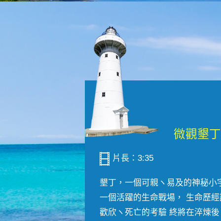
片長：3:35
墾丁，一個可親ヽ易及的神秘小
一個活躍的生命戰場， 生命歷經
歡欣ヽ死亡的考驗 終將在淬煉後