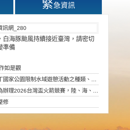
緊
急資訊
，白海豚颱風持續接近臺灣，請密切
變準備
應作如是觀
園限制水域遊憩活動之種類、範圍、時間及行為」，自即日生效。
6台灣盃火箭競賽，陸、海、空域警戒及協調相關事宜，因颱風備案事宜
整修