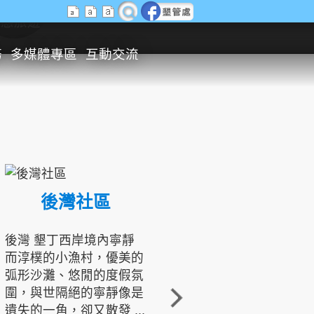
生態旅遊
務
多媒體專區
互動交流
後灣社區
國境之南生態文化發展協會
後灣 墾丁西岸境內寧靜
而淳樸的小漁村，優美的
龍坑地區為隆起的珊瑚礁
弧形沙灘、悠閒的度假氛
地形，由於地處鵝鑾鼻夾
圍，與世隔絕的寧靜像是
角的端點，冬季海浪拍打
遺失的一角，卻又散發 ...
著礁岸，旺盛的侵蝕作