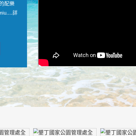
的配樂
....
詳