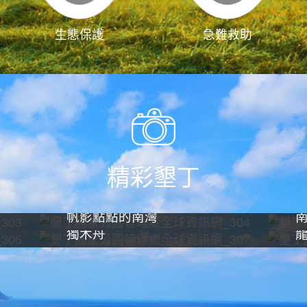
生態保護
急難救助
精彩墾丁
帆影點點的南灣
獨木舟