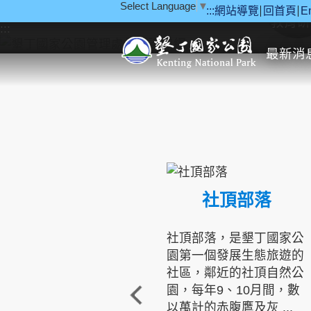
Select Language
▼
:::
網站導覽
回首頁
E
跳到主要內容區塊
教育研
:::
最新消
社頂部落
社頂部落，是墾丁國家公
園第一個發展生態旅遊的
社區，鄰近的社頂自然公
園，每年9、10月間，數
以萬計的赤腹鷹及灰 ...