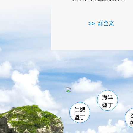
詳全文
龜山
海生館
出
恆春
萬里桐
龍鑾潭自
瓊麻館
關山
後壁
白砂
海洋
貓鼻
墾丁
生態
墾丁