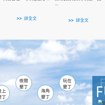
...
詳全文
詳全文
南仁湖
滿州
火
佳樂水
然中心
森林遊樂區
南灣
墾管處遊客中心
社頂公園
風吹沙
湖
船帆石
龍磐公園
香蕉灣
頭
砂島
龍坑
鵝鑾鼻
夜間
玩在
墾丁
墾丁
海角
陸上
墾丁
墾丁