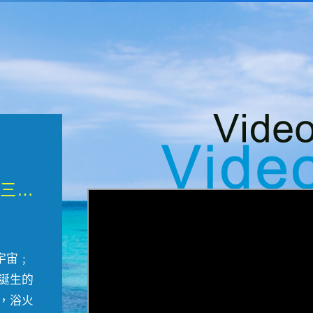
微觀墾丁三部曲 重生....
宇宙﹔
誕生的
，浴火