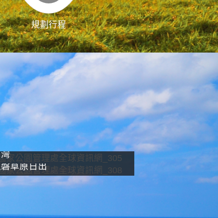
規劃行程
影像直播
南灣
龍磐草原日出