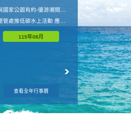
世界地球清潔日 墾管處辦理「2026年墾丁國家公園沙灘淨灘活動」
與國家公園有約-優游潮間探險者
墾管處推低碳水上活動 應屆畢業生限額免費參加
115年09月
115年08月
查看全年行事曆