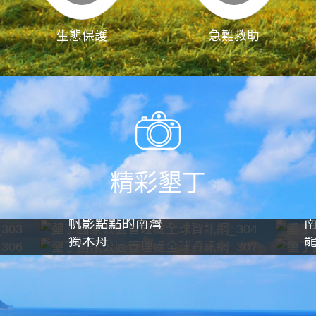
生態保護
急難救助
精彩墾丁
帆影點點的南灣
獨木舟