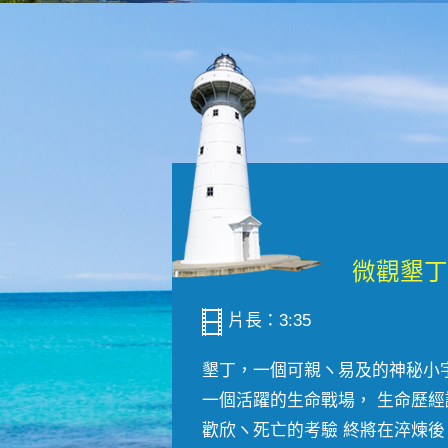
片長：3:35
墾丁，一個可親ヽ易及的神秘小
一個活躍的生命戰場， 生命歷經
歡欣ヽ死亡的考驗 終將在淬煉後