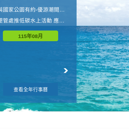
世界地球清潔日 墾管處辦理「2026年墾丁國家公園沙灘淨灘活動」
與國家公園有約-優游潮間探險者
墾管處推低碳水上活動 應屆畢業生限額免費參加
115年09月
115年08月
查看全年行事曆