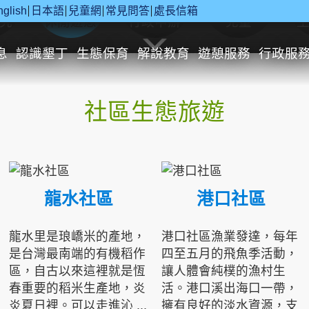
nglish
日本語
兒童網
常見問答
處長信箱
究
休閒遊憩
行政申辦
兒童
息
認識墾丁
生態保育
解說教育
遊憩服務
行政服
社區生態旅遊
龍水社區
港口社區
龍水里是琅嶠米的產地，
港口社區漁業發達，每年
是台灣最南端的有機稻作
四至五月的飛魚季活動，
區，自古以來這裡就是恆
讓人體會純樸的漁村生
春重要的稻米生產地，炎
活。港口溪出海口一帶，
炎夏日裡。可以走進沁 ...
擁有良好的淡水資源，支