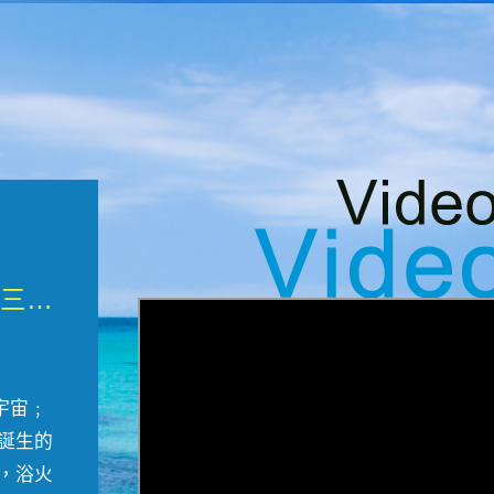
微觀墾丁三部曲 重生....
宇宙﹔
誕生的
，浴火