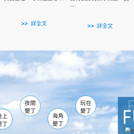
...
詳全文
詳全文
南仁湖
滿州
火
佳樂水
然中心
森林遊樂區
南灣
墾管處遊客中心
社頂公園
風吹沙
湖
船帆石
龍磐公園
香蕉灣
頭
砂島
龍坑
鵝鑾鼻
夜間
玩在
墾丁
墾丁
海角
陸上
墾丁
墾丁