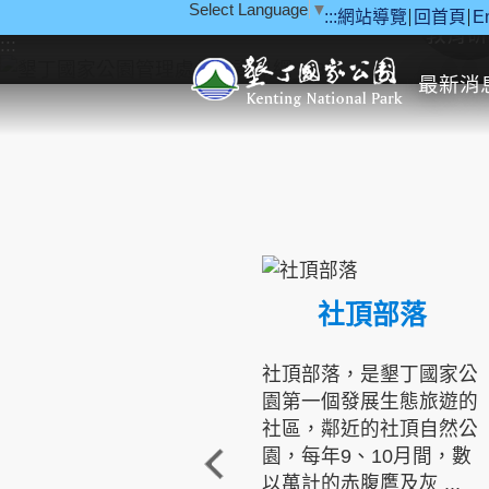
Select Language
▼
:::
網站導覽
回首頁
E
跳到主要內容區塊
教育研
:::
最新消
社頂部落
社頂部落，是墾丁國家公
園第一個發展生態旅遊的
社區，鄰近的社頂自然公
園，每年9、10月間，數
以萬計的赤腹鷹及灰 ...