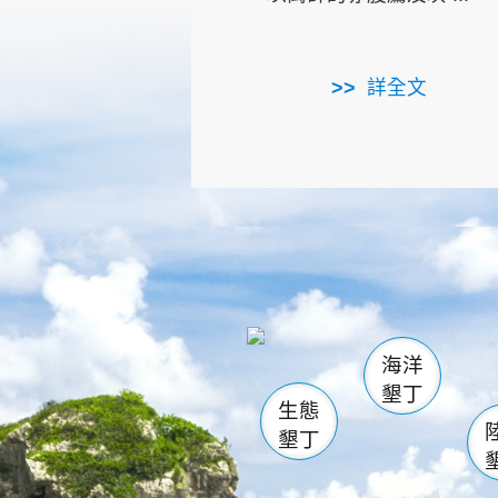
詳全文
龜山
海生館
出
恆春
萬里桐
龍鑾潭自
瓊麻館
關山
後壁
白砂
海洋
貓鼻
墾丁
生態
墾丁