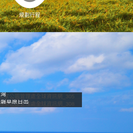
規劃行程
影像直播
南灣
龍磐草原日出