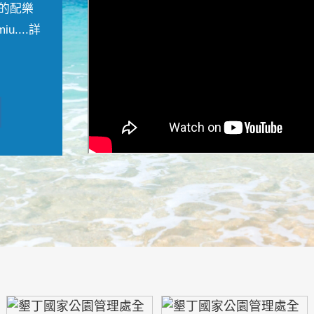
的配樂
....
詳