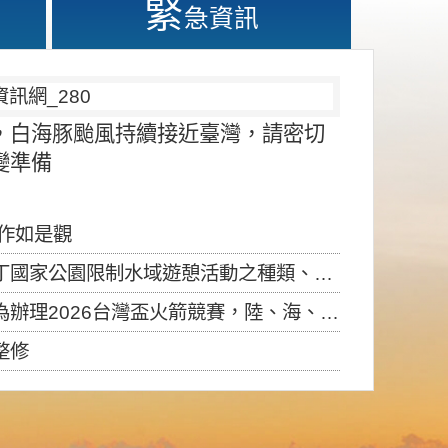
緊
急資訊
，白海豚颱風持續接近臺灣，請密切
變準備
應作如是觀
園限制水域遊憩活動之種類、範圍、時間及行為」，自即日生效。
6台灣盃火箭競賽，陸、海、空域警戒及協調相關事宜，因颱風備案事宜
整修