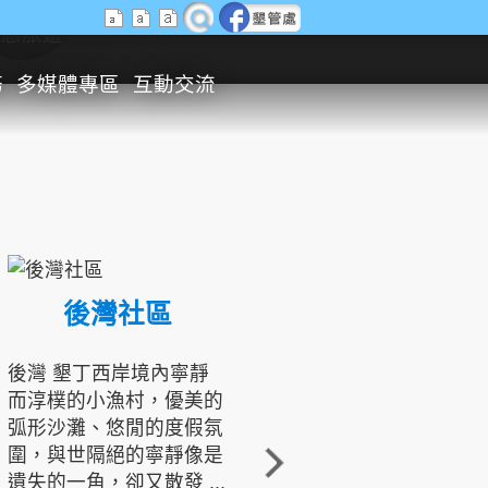
生態旅遊
務
多媒體專區
互動交流
後灣社區
國境之南生態文化發展協會
後灣 墾丁西岸境內寧靜
而淳樸的小漁村，優美的
龍坑地區為隆起的珊瑚礁
弧形沙灘、悠閒的度假氛
地形，由於地處鵝鑾鼻夾
圍，與世隔絕的寧靜像是
角的端點，冬季海浪拍打
遺失的一角，卻又散發 ...
著礁岸，旺盛的侵蝕作