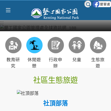
Select Language
▼
跳到主要內容區塊
:::
教育研
休閒遊
行政申
兒童
生態旅
究
憩
辦
遊
社區生態旅遊
社頂部落