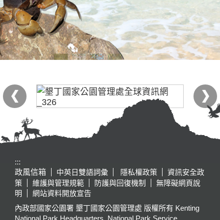
:::
政風信箱
中英日雙語詞彙
隱私權政策
資訊安全政
策
維護與管理規範
防護與回復機制
無障礙網頁說
明
網站資料開放宣告
內政部國家公園署 墾丁國家公園管理處 版權所有 Kenting
National Park Headquarters, National Park Service,