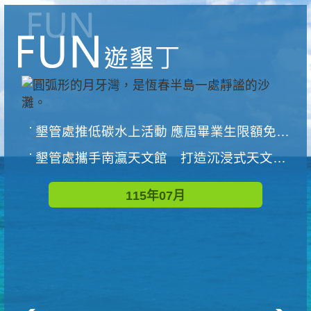
墾管處推低碳水上活動 應屆畢業生限額免費參加
墾管處攜手南瀛天文館 打造沉浸式天文探索營隊
115年07月