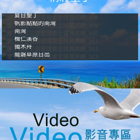
夏日墾丁
帆影點點的南灣
南灣
欖仁溪谷
獨木舟
龍磐草原日出