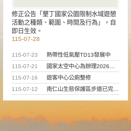
修正公告「墾丁國家公園限制水域遊憩
活動之種類、範圍、時間及行為」，自
即日生效。
115-07-28
115-07-23
熱帶性低氣壓TD13發展中
115-07-21
國家太空中心為辦理2026台灣盃火箭競賽，陸、海、空域警戒及協調相關事宜，因颱風備案事宜
115-07-16
遊客中心公廁整修
115-07-12
南仁山生態保護區步道已完成修復，自115年7月13日（星期一）起恢復開放入園，歡迎民眾依規定申請入園....