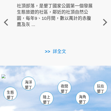
社頂部落，是墾丁國家公園第一個發展
龍水
生態旅遊的社區，鄰近的社頂自然公
的有
園，每年9、10月間，數以萬計的赤腹
重要
鷹及灰 ...
走進沁 
詳全文
南仁湖
龜山
海生館
滿州
出火
恆春
佳樂水
萬里桐
龍鑾潭自然中心
森林遊樂區
瓊麻館
南灣
關山
墾管處遊客中心
社頂公園
風吹沙
後壁湖
船帆石
白砂
海洋
龍磐公園
香蕉灣
貓鼻頭
砂島
龍坑
鵝鑾鼻
夜間
玩在
墾丁
墾丁
墾丁
生態
海角
陸上
墾丁
墾丁
墾丁