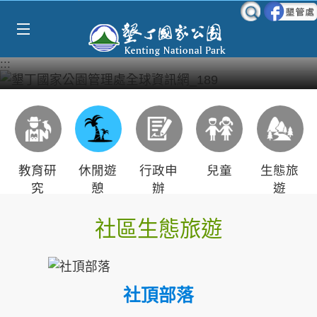
Select Language
▼
跳到主要內容區塊
:::
教育研
休閒遊
行政申
兒童
生態旅
究
憩
辦
遊
社區生態旅遊
社頂部落