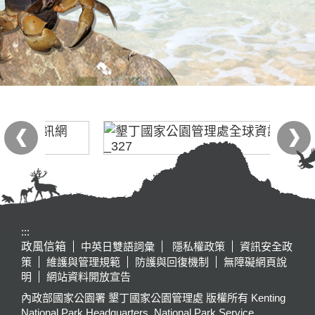
:::
政風信箱
中英日雙語詞彙
隱私權政策
資訊安全政
策
維護與管理規範
防護與回復機制
無障礙網頁說
明
網站資料開放宣告
內政部國家公園署 墾丁國家公園管理處 版權所有 Kenting
National Park Headquarters, National Park Service,