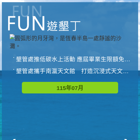
墾管處推低碳水上活動 應屆畢業生限額免費參加
墾管處攜手南瀛天文館 打造沉浸式天文探索營隊
115年07月