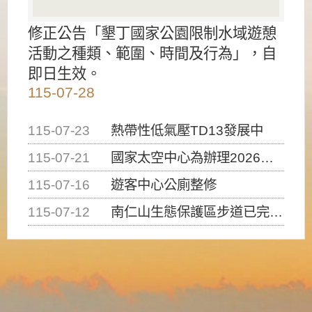
修正公告「墾丁國家公園限制水域遊憩
活動之種類、範圍、時間及行為」，自
即日生效。
115-07-28
115-07-23
熱帶性低氣壓TD13發展中
115-07-21
國家太空中心為辦理2026台灣盃火箭競賽，陸、海、空域警戒及協調相關事宜，因颱風備案事宜
115-07-16
遊客中心公廁整修
115-07-12
南仁山生態保護區步道已完成修復，自115年7月13日（星期一）起恢復開放入園，歡迎民眾依規定申請入園....