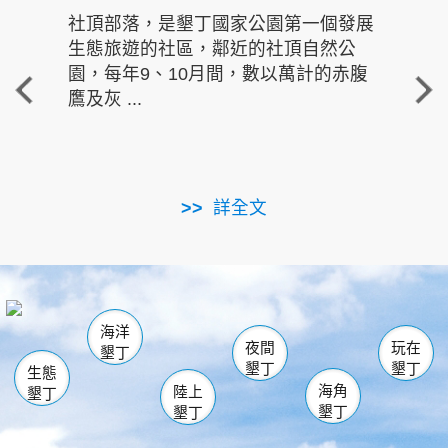
社頂部落，是墾丁國家公園第一個發展
龍水
生態旅遊的社區，鄰近的社頂自然公
的有
園，每年9、10月間，數以萬計的赤腹
重要
鷹及灰 ...
走進沁 
詳全文
南仁湖
龜山
海生館
滿州
出火
恆春
佳樂水
萬里桐
龍鑾潭自然中心
森林遊樂區
瓊麻館
南灣
關山
墾管處遊客中心
社頂公園
風吹沙
後壁湖
船帆石
白砂
海洋
龍磐公園
香蕉灣
貓鼻頭
砂島
龍坑
鵝鑾鼻
夜間
玩在
墾丁
墾丁
墾丁
生態
海角
陸上
墾丁
墾丁
墾丁