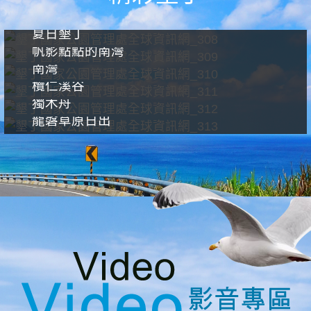
夏日墾丁
帆影點點的南灣
南灣
欖仁溪谷
獨木舟
龍磐草原日出