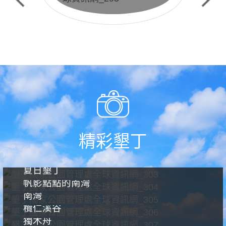
生態保護預約申請
精彩墾丁
夏日墾丁
帆影點點的南灣
南灣
欖仁溪谷
獨木舟