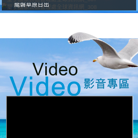
龍磐草原日出