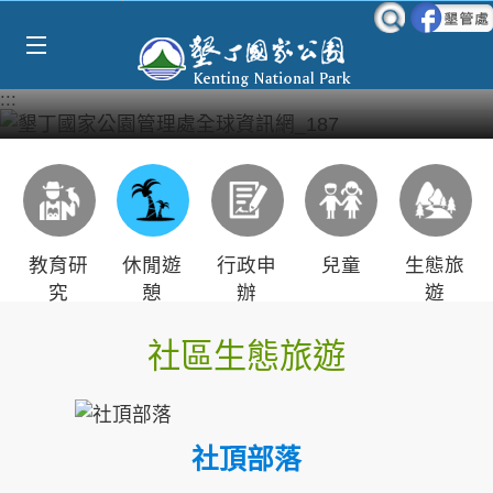
Select Language
▼
跳到主要內容區塊
:::
教育研
休閒遊
行政申
兒童
生態旅
究
憩
辦
遊
社區生態旅遊
社頂部落