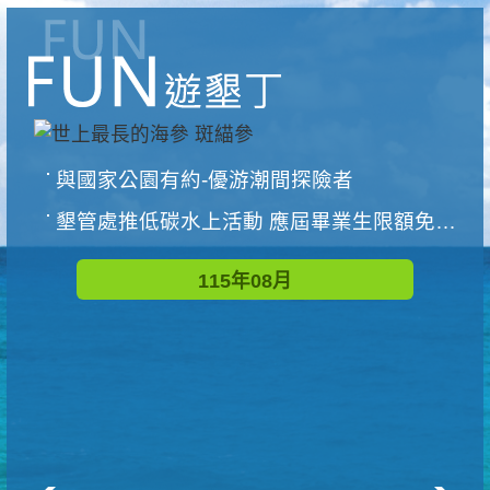
與國家公園有約-優游潮間探險者
墾管處推低碳水上活動 應屆畢業生限額免費參加
115年08月