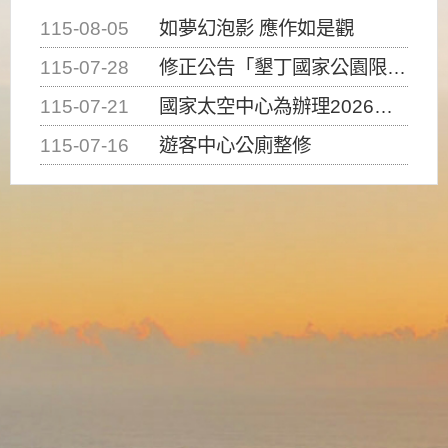
115-08-05
如夢幻泡影 應作如是觀
115-07-28
修正公告「墾丁國家公園限制水域遊憩活動之種類、範圍、時間及行為」，自即日生效。
115-07-21
國家太空中心為辦理2026台灣盃火箭競賽，陸、海、空域警戒及協調相關事宜，因颱風備案事宜
115-07-16
遊客中心公廁整修