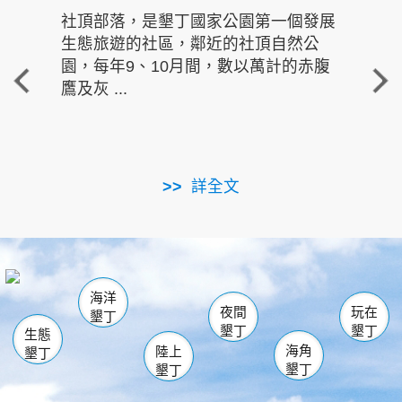
社頂部落，是墾丁國家公園第一個發展
龍水
生態旅遊的社區，鄰近的社頂自然公
的有
園，每年9、10月間，數以萬計的赤腹
重要
鷹及灰 ...
走進沁 
詳全文
南仁湖
龜山
海生館
滿州
出火
恆春
佳樂水
萬里桐
龍鑾潭自然中心
森林遊樂區
瓊麻館
南灣
關山
墾管處遊客中心
社頂公園
風吹沙
後壁湖
船帆石
白砂
海洋
龍磐公園
香蕉灣
貓鼻頭
砂島
龍坑
鵝鑾鼻
夜間
玩在
墾丁
墾丁
墾丁
生態
海角
陸上
墾丁
墾丁
墾丁