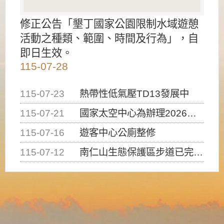
修正公告「墾丁國家公園限制水域遊憩
活動之種類、範圍、時間及行為」，自
即日生效。
115-07-28
115-07-23
熱帶性低氣壓TD13發展中
115-07-21
國家太空中心為辦理2026台灣盃火箭競賽，陸、海、空域警戒及協調相關事宜，因颱風備案事宜
115-07-16
遊客中心公廁整修
115-07-12
南仁山生態保護區步道已完成修復，自115年7月13日（星期一）起恢復開放入園，歡迎民眾依規定申請入園....