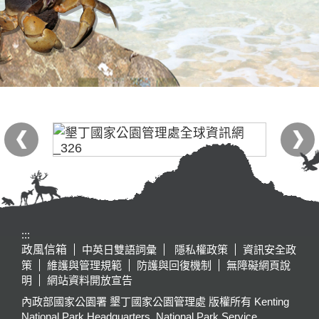
:::
政風信箱
中英日雙語詞彙
隱私權政策
資訊安全政
策
維護與管理規範
防護與回復機制
無障礙網頁說
明
網站資料開放宣告
內政部國家公園署 墾丁國家公園管理處 版權所有 Kenting
National Park Headquarters, National Park Service,