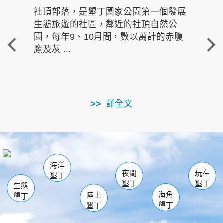
社頂部落，是墾丁國家公園第一個發展
龍水
生態旅遊的社區，鄰近的社頂自然公
的有
園，每年9、10月間，數以萬計的赤腹
重要
鷹及灰 ...
走進沁 
詳全文
南仁湖
龜山
海生館
滿州
出火
恆春
佳樂水
萬里桐
龍鑾潭自然中心
森林遊樂區
瓊麻館
南灣
關山
墾管處遊客中心
社頂公園
風吹沙
後壁湖
船帆石
白砂
海洋
龍磐公園
香蕉灣
貓鼻頭
砂島
龍坑
鵝鑾鼻
夜間
玩在
墾丁
墾丁
墾丁
生態
海角
陸上
墾丁
墾丁
墾丁