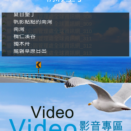
夏日墾丁
帆影點點的南灣
南灣
欖仁溪谷
獨木舟
龍磐草原日出