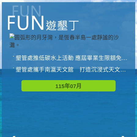
墾管處推低碳水上活動 應屆畢業生限額免費參加
墾管處攜手南瀛天文館 打造沉浸式天文探索營隊
115年07月