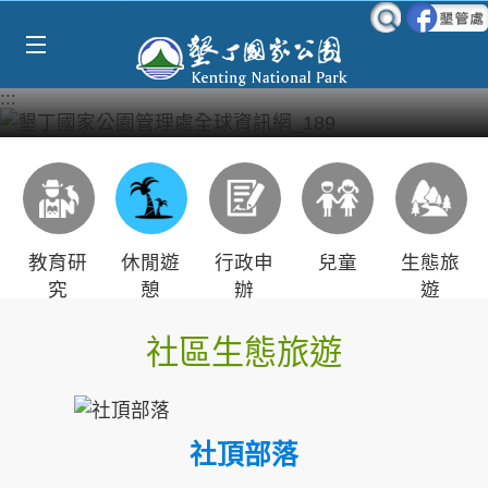
Select Language
▼
跳到主要內容區塊
:::
教育研
休閒遊
行政申
兒童
生態旅
究
憩
辦
遊
社區生態旅遊
社頂部落