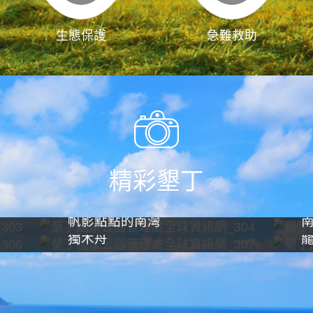
生態保護
急難救助
精彩墾丁
帆影點點的南灣
獨木舟