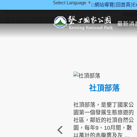
Select Language
▼
:::
網站導覽
回首頁
E
跳到主要內容區塊
教育研
:::
最新消
社頂部落
社頂部落，是墾丁國家公
園第一個發展生態旅遊的
社區，鄰近的社頂自然公
園，每年9、10月間，數
以萬計的赤腹鷹及灰 ...