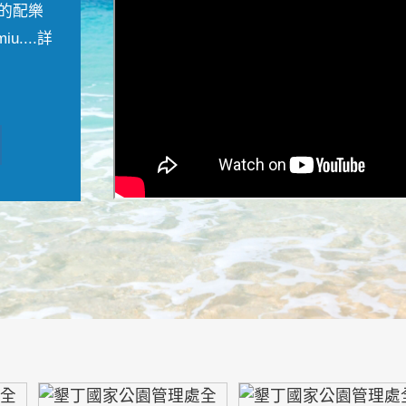
的配樂
....
詳