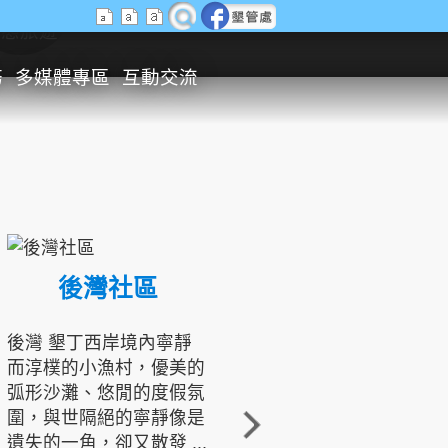
生態旅遊
務
多媒體專區
互動交流
後灣社區
國境之南生態文化發展協會
後灣 墾丁西岸境內寧靜
而淳樸的小漁村，優美的
龍坑地區為隆起的珊瑚礁
弧形沙灘、悠閒的度假氛
地形，由於地處鵝鑾鼻夾
圍，與世隔絕的寧靜像是
角的端點，冬季海浪拍打
遺失的一角，卻又散發 ...
著礁岸，旺盛的侵蝕作