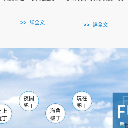
...
詳全文
詳全文
南仁湖
滿州
火
佳樂水
然中心
森林遊樂區
南灣
墾管處遊客中心
社頂公園
風吹沙
湖
船帆石
龍磐公園
香蕉灣
頭
砂島
龍坑
鵝鑾鼻
夜間
玩在
墾丁
墾丁
海角
陸上
墾丁
墾丁