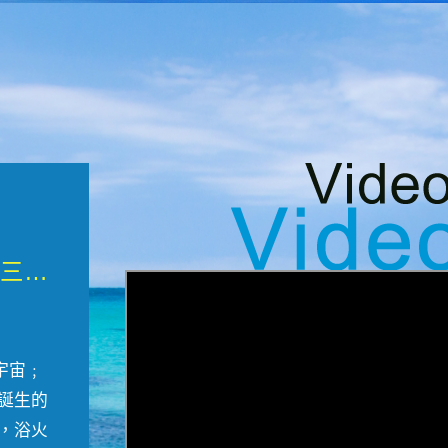
微觀墾丁三部曲 重生....
宇宙﹔
誕生的
，浴火