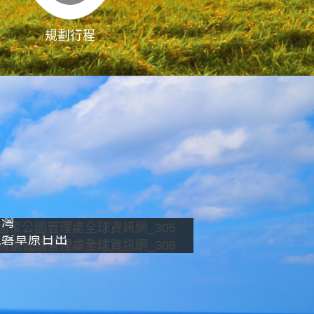
規劃行程
影像直播
南灣
龍磐草原日出