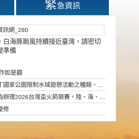
緊
急資訊
，白海豚颱風持續接近臺灣，請密切
變準備
應作如是觀
園限制水域遊憩活動之種類、範圍、時間及行為」，自即日生效。
6台灣盃火箭競賽，陸、海、空域警戒及協調相關事宜，因颱風備案事宜
整修