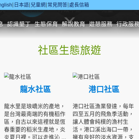
nglish
日本語
兒童網
常見問答
處長信箱
究
休閒遊憩
行政申辦
兒童
息
認識墾丁
生態保育
解說教育
遊憩服務
行政服
社區生態旅遊
龍水社區
港口社區
龍水里是琅嶠米的產地，
港口社區漁業發達，每年
是台灣最南端的有機稻作
四至五月的飛魚季活動，
區，自古以來這裡就是恆
讓人體會純樸的漁村生
春重要的稻米生產地，炎
活。港口溪出海口一帶，
炎夏日裡。可以走進沁 ...
擁有良好的淡水資源，支