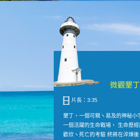
片長：3:35
墾丁，一個可親ヽ易及的神秘小
一個活躍的生命戰場， 生命歷經
歡欣ヽ死亡的考驗 終將在淬煉後