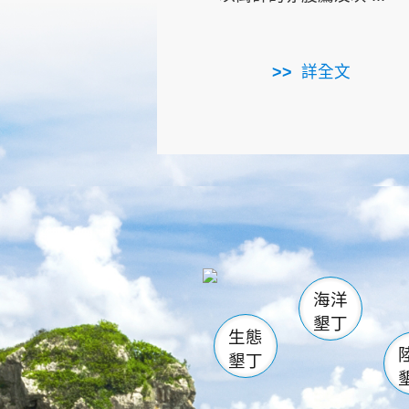
詳全文
龜山
海生館
出
恆春
萬里桐
龍鑾潭自
瓊麻館
關山
後壁
白砂
海洋
貓鼻
墾丁
生態
墾丁