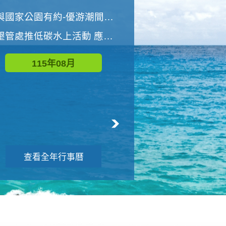
世界地球清潔日 墾管處辦理「2026年墾丁國家公園沙灘淨灘活動」
與國家公園有約-優游潮間探險者
墾管處推低碳水上活動 應屆畢業生限額免費參加
115年09月
115年08月
查看全年行事曆