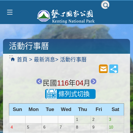
Select Language
▼
跳到主要內容區塊
活動行事曆
:::
首頁
最新消息
活動行事曆
民國
116
年
04
月
條列式切換
Sun
Mon
Tue
Wed
Thu
Fri
Sat
1
2
3
4
5
6
7
8
9
10