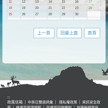
11
12
13
14
15
16
17
18
19
20
21
22
23
24
25
26
27
28
29
30
上一頁
回最上面
首頁
:::
政風信箱
中英日雙語詞彙
隱私權政策
資訊安全政
策
維護與管理規範
防護與回復機制
無障礙網頁說