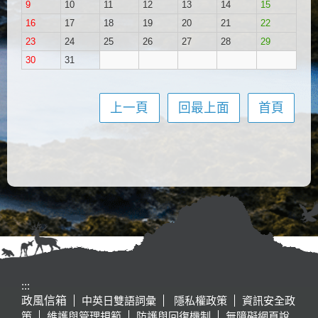
9
10
11
12
13
14
15
16
17
18
19
20
21
22
23
24
25
26
27
28
29
30
31
上一頁
回最上面
首頁
:::
政風信箱
中英日雙語詞彙
隱私權政策
資訊安全政
策
維護與管理規範
防護與回復機制
無障礙網頁說